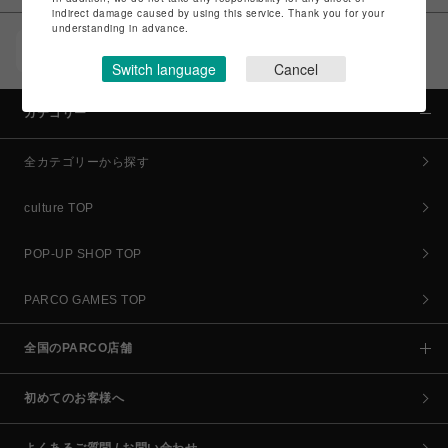
indirect damage caused by using this service. Thank you for your
understanding in advance.
POCKET PARCO（公式アプリ）
コイン＆クーポンでPARCOでのお買い物がオトクに
Switch language
Cancel
カテゴリー
全カテゴリーから探す
culture TOP
POP-UP SHOP TOP
PARCO GAMES TOP
全国のPARCO店舗
初めてのお客様へ