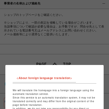
事業者の名称および連絡先
ショップのトップページをご確認ください。
※ショップにより、一部の表記を省略している場合がございます。
当該事項について確認が必要な場合は、お手数ですが、問合せ先として表
示されている電話番号又はメールアドレスにお問い合わせください。
メール連絡等により遅滞なくご提供いたします。
<About foreign language translation>
PARCOポイント
全国のPARCOやONLINE PARCOで貯まる＆使える
We will translate the homepage into a foreign language using the
automatic translation service.
Since this service is an automatic translation system, it may not be
ポケパル払い
translated correctly and may differ from the original content of the
page before translation.
初回登録＆お買物で最大1,500円分のPARCOポイント進呈
In addition, we do not take any responsibility for any direct or