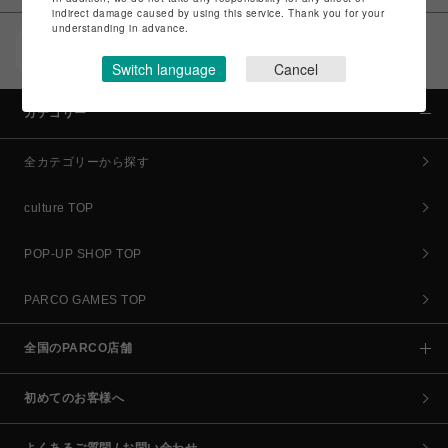
indirect damage caused by using this service. Thank you for your
understanding in advance.
POCKET PARCO（公式アプリ）
コイン＆クーポンでPARCOでのお買い物がオトクに
Switch language
Cancel
カテゴリー
全カテゴリーから探す
culture TOP
POP-UP SHOP TOP
PARCO GAMES TOP
全国のPARCO店舗
初めてのお客様へ