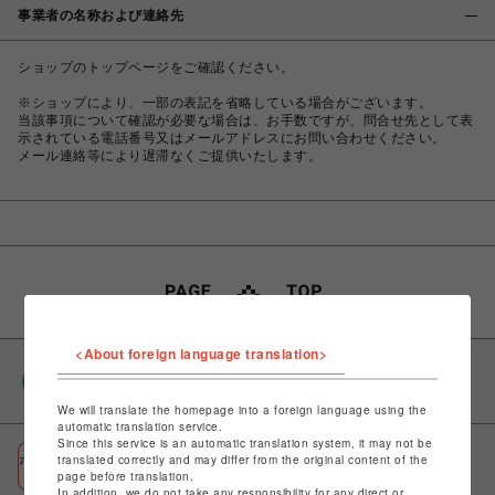
事業者の名称および連絡先
ショップのトップページをご確認ください。
※ショップにより、一部の表記を省略している場合がございます。
当該事項について確認が必要な場合は、お手数ですが、問合せ先として表
示されている電話番号又はメールアドレスにお問い合わせください。
メール連絡等により遅滞なくご提供いたします。
<About foreign language translation>
PARCOポイント
全国のPARCOやONLINE PARCOで貯まる＆使える
We will translate the homepage into a foreign language using the
automatic translation service.
Since this service is an automatic translation system, it may not be
ポケパル払い
translated correctly and may differ from the original content of the
page before translation.
初回登録＆お買物で最大1,500円分のPARCOポイント進呈
In addition, we do not take any responsibility for any direct or