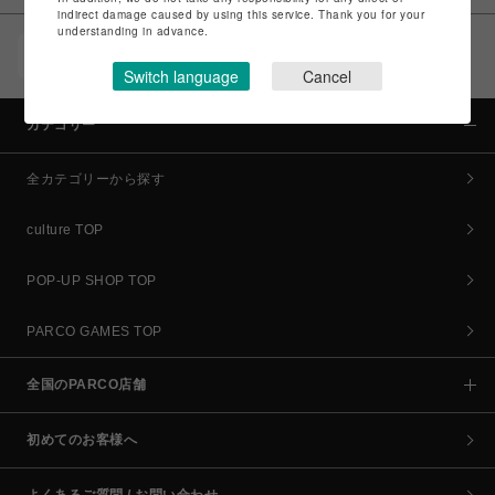
indirect damage caused by using this service. Thank you for your
understanding in advance.
POCKET PARCO（公式アプリ）
コイン＆クーポンでPARCOでのお買い物がオトクに
Switch language
Cancel
カテゴリー
全カテゴリーから探す
culture TOP
POP-UP SHOP TOP
PARCO GAMES TOP
全国のPARCO店舗
初めてのお客様へ