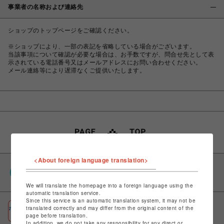
事業者の名称および連絡先
ショップのトップページをご確認ください。
※ショップにより、一部の表記を省略している場合がございます。
当該事項について確認が必要な場合は、お手数ですが、問合せ先として表
示されている電話番号又はメールアドレスにお問い合わせください。
メール連絡等により遅滞なくご提供いたします。
<About foreign language translation>
PARCOポイント
全国のPARCOやONLINE PARCOで貯まる＆使える
We will translate the homepage into a foreign language using the
automatic translation service.
Since this service is an automatic translation system, it may not be
ポケパル払い
translated correctly and may differ from the original content of the
page before translation.
初回登録＆お買物で最大1,500円分のPARCOポイント進呈
In addition, we do not take any responsibility for any direct or