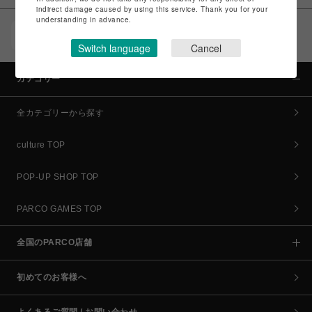
indirect damage caused by using this service. Thank you for your
understanding in advance.
POCKET PARCO（公式アプリ）
コイン＆クーポンでPARCOでのお買い物がオトクに
Switch language
Cancel
カテゴリー
全カテゴリーから探す
culture TOP
POP-UP SHOP TOP
PARCO GAMES TOP
全国のPARCO店舗
初めてのお客様へ