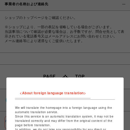
事業者の名称および連絡先
ショップのトップページをご確認ください。
※ショップにより、一部の表記を省略している場合がございます。
当該事項について確認が必要な場合は、お手数ですが、問合せ先として表
示されている電話番号又はメールアドレスにお問い合わせください。
メール連絡等により遅滞なくご提供いたします。
<About foreign language translation>
PARCOポイント
全国のPARCOやONLINE PARCOで貯まる＆使える
We will translate the homepage into a foreign language using the
automatic translation service.
Since this service is an automatic translation system, it may not be
ポケパル払い
translated correctly and may differ from the original content of the
page before translation.
初回登録＆お買物で最大1,500円分のPARCOポイント進呈
In addition, we do not take any responsibility for any direct or