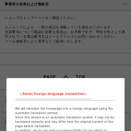
事業者の名称および連絡先
ショップのトップページをご確認ください。
※ショップにより、一部の表記を省略している場合がございます。
当該事項について確認が必要な場合は、お手数ですが、問合せ先として表
示されている電話番号又はメールアドレスにお問い合わせください。
メール連絡等により遅滞なくご提供いたします。
<About foreign language translation>
PARCOポイント
全国のPARCOやONLINE PARCOで貯まる＆使える
We will translate the homepage into a foreign language using the
automatic translation service.
Since this service is an automatic translation system, it may not be
ポケパル払い
translated correctly and may differ from the original content of the
page before translation.
初回登録＆お買物で最大1,500円分のPARCOポイント進呈
In addition, we do not take any responsibility for any direct or