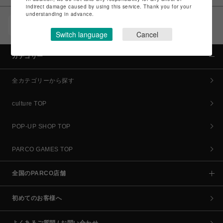
indirect damage caused by using this service. Thank you for your
understanding in advance.
POCKET PARCO（公式アプリ）
コイン＆クーポンでPARCOでのお買い物がオトクに
Switch language
Cancel
カテゴリー
全カテゴリーから探す
culture TOP
POP-UP SHOP TOP
PARCO GAMES TOP
全国のPARCO店舗
初めてのお客様へ