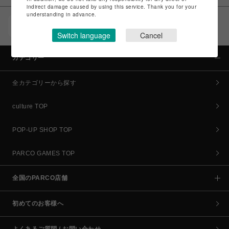
indirect damage caused by using this service. Thank you for your
understanding in advance.
POCKET PARCO（公式アプリ）
コイン＆クーポンでPARCOでのお買い物がオトクに
Switch language
Cancel
カテゴリー
全カテゴリーから探す
culture TOP
POP-UP SHOP TOP
PARCO GAMES TOP
全国のPARCO店舗
初めてのお客様へ