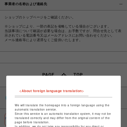
事業者の名称および連絡先
ショップのトップページをご確認ください。
※ショップにより、一部の表記を省略している場合がございます。
当該事項について確認が必要な場合は、お手数ですが、問合せ先として表
示されている電話番号又はメールアドレスにお問い合わせください。
メール連絡等により遅滞なくご提供いたします。
<About foreign language translation>
PARCOポイント
全国のPARCOやONLINE PARCOで貯まる＆使える
We will translate the homepage into a foreign language using the
automatic translation service.
Since this service is an automatic translation system, it may not be
ポケパル払い
translated correctly and may differ from the original content of the
page before translation.
初回登録＆お買物で最大1,500円分のPARCOポイント進呈
In addition, we do not take any responsibility for any direct or