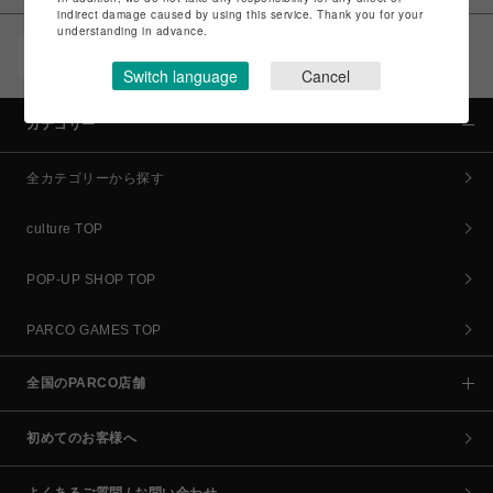
indirect damage caused by using this service. Thank you for your
understanding in advance.
POCKET PARCO（公式アプリ）
コイン＆クーポンでPARCOでのお買い物がオトクに
Switch language
Cancel
カテゴリー
全カテゴリーから探す
culture TOP
POP-UP SHOP TOP
PARCO GAMES TOP
全国のPARCO店舗
初めてのお客様へ