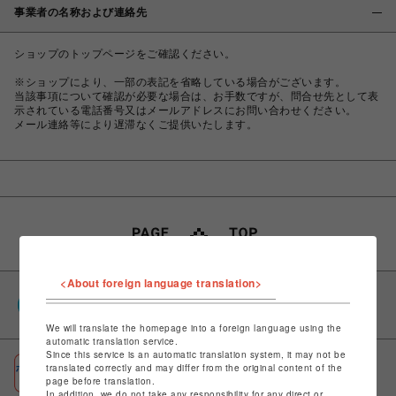
事業者の名称および連絡先
ショップのトップページをご確認ください。
※ショップにより、一部の表記を省略している場合がございます。
当該事項について確認が必要な場合は、お手数ですが、問合せ先として表
示されている電話番号又はメールアドレスにお問い合わせください。
メール連絡等により遅滞なくご提供いたします。
<About foreign language translation>
PARCOポイント
全国のPARCOやONLINE PARCOで貯まる＆使える
We will translate the homepage into a foreign language using the
automatic translation service.
Since this service is an automatic translation system, it may not be
ポケパル払い
translated correctly and may differ from the original content of the
page before translation.
初回登録＆お買物で最大1,500円分のPARCOポイント進呈
In addition, we do not take any responsibility for any direct or