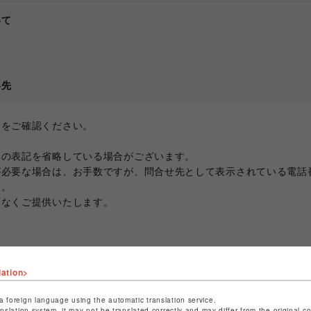
いて
て
絡先
ジをご確認ください。
部の表記を省略している場合がございます。
が必要な場合は、お手数ですが、問合せ先として表示されている電話
い。
滞なくご提供いたします。
lation>
a foreign language using the automatic translation service.
anslation system, it may not be translated correctly and may differ from the original c