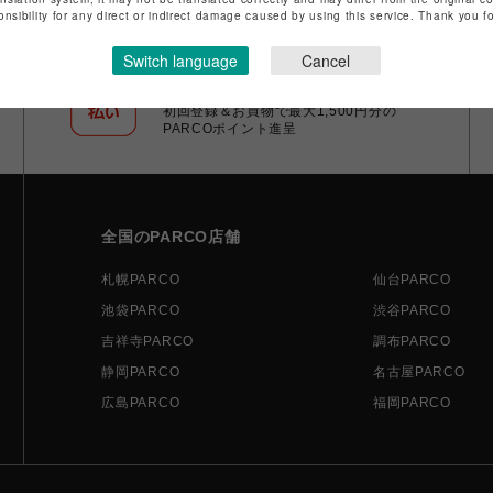
onsibility for any direct or indirect damage caused by using this service. Thank you 
Switch language
Cancel
ポケパル払い
初回登録＆お買物で最大1,500円分の
PARCOポイント進呈
全国のPARCO店舗
札幌PARCO
仙台PARCO
池袋PARCO
渋谷PARCO
吉祥寺PARCO
調布PARCO
静岡PARCO
名古屋PARCO
広島PARCO
福岡PARCO