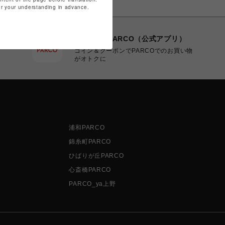
for your understanding in advance.
POCKET PARCO（公式アプリ）
コイン＆クーポンでPARCOでのお買い物
がオトクに
浦和PARCO
錦糸町PARCO
ひばりが丘PARCO
心斎橋PARCO
PARCO_ya上野