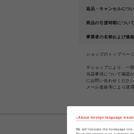
返品・キャンセルにつ
商品の引渡時期につい
事業者の名称および連
ショップのトップペー
※ショップにより、一
当該事項について確認
にお問い合わせくださ
メール連絡等により遅
<About foreign language trans
We will translate the homepage into 
Since this service is an automatic tr