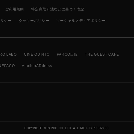
ご利用規約
特定商取引法などに基づく表記
ポリシー
クッキーポリシー
ソーシャルメディアポリシー
RO LABO
CINE QUINTO
PARCO出版
THE GUEST CAFE
DEPACO
AnotherADdress
COPYRIGHT © PARCO CO.,LTD. ALL RIGHTS RESERVED.