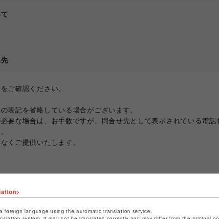
いて
て
絡先
ジをご確認ください。
部の表記を省略している場合がございます。
が必要な場合は、お手数ですが、問合せ先として表示されている電話
い。
滞なくご提供いたします。
lation>
a foreign language using the automatic translation service.
anslation system, it may not be translated correctly and may differ from the original c