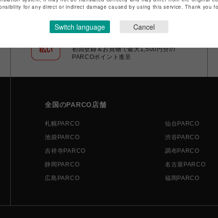
onsibility for any direct or indirect damage caused by using this service. Thank you 
Switch language
Cancel
ポケパル払い
初回登録＆お買物で最大1,500円分の
PARCOポイント進呈
全国のPARCO店舗
札幌PARCO
仙台PARCO
池袋PARCO
渋谷PARCO
吉祥寺PARCO
調布PARCO
静岡PARCO
名古屋PARCO
広島PARCO
福岡PARCO