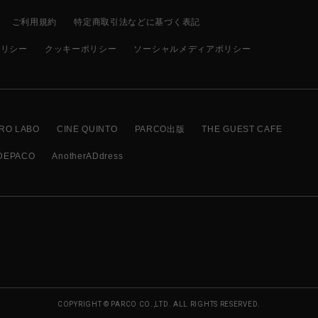
ご利用規約
特定商取引法などに基づく表記
ポリシー
クッキーポリシー
ソーシャルメディアポリシー
RO LABO
CINE QUINTO
PARCO出版
THE GUEST CAFE
DEPACO
AnotherADdress
COPYRIGHT © PARCO CO.,LTD. ALL RIGHTS RESERVED.