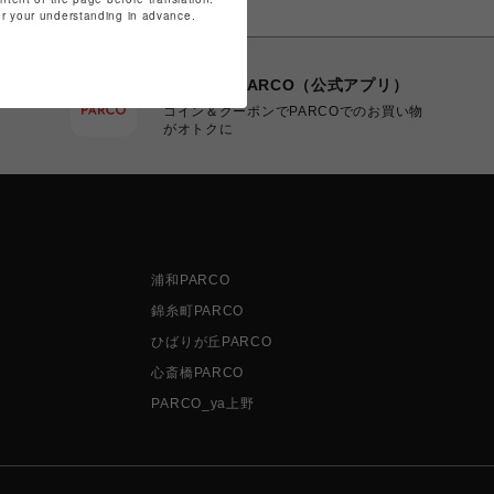
for your understanding in advance.
POCKET PARCO（公式アプリ）
コイン＆クーポンでPARCOでのお買い物
がオトクに
浦和PARCO
錦糸町PARCO
ひばりが丘PARCO
心斎橋PARCO
PARCO_ya上野