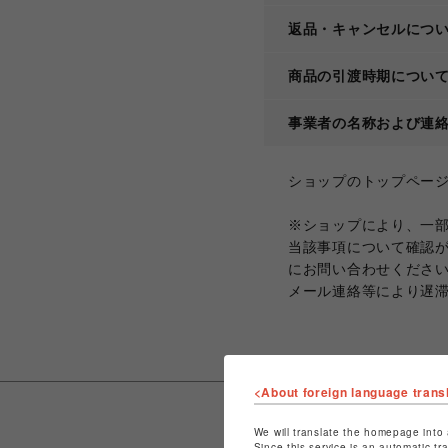
返品・キャンセルにつ
商品の引渡時期につい
事業者の名称および連
ショップのトップペー
※ショップにより、一
当該事項について確認
にお問い合わせくださ
メール連絡等により遅
<About foreign language trans
We will translate the homepage into 
Since this service is an automatic tr