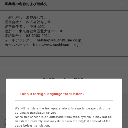
事業者の名称および連絡先
『廻り寿し 渋谷寿し常』
運営会社： 株式会社寿し常
運営責任者： 中林 賢仁
住所： 東京都豊島区北大塚2-6-10
電話番号： 03-6903-4511
メールアドレス： netshop@sushitsune.co.jp
ホームページ： https://www.sushitsune.co.jp/
<About foreign language translation>
PARCOポイント
全国のPARCOやONLINE PARCOで貯まる＆使える
We will translate the homepage into a foreign language using the
automatic translation service.
Since this service is an automatic translation system, it may not be
translated correctly and may differ from the original content of the
ポケパル払い
page before translation.
初回登録＆お買物で最大1,500円分のPARCOポイント進呈