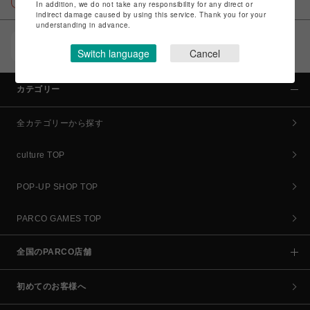
In addition, we do not take any responsibility for any direct or
indirect damage caused by using this service. Thank you for your
understanding in advance.
POCKET PARCO（公式アプリ）
Switch language
Cancel
コイン＆クーポンでPARCOでのお買い物がオトクに
カテゴリー
全カテゴリーから探す
culture TOP
POP-UP SHOP TOP
PARCO GAMES TOP
全国のPARCO店舗
初めてのお客様へ