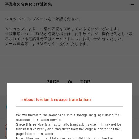
事業者の名称および連絡先
ショップのトップページをご確認ください。
※ショップにより、一部の表記を省略している場合がございます。
当該事項について確認が必要な場合は、お手数ですが、問合せ先として表
示されている電話番号又はメールアドレスにお問い合わせください。
メール連絡等により遅滞なくご提供いたします。
<About foreign language translation>
PARCOポイント
全国のPARCOやONLINE PARCOで貯まる＆使える
We will translate the homepage into a foreign language using the
automatic translation service.
Since this service is an automatic translation system, it may not be
ポケパル払い
translated correctly and may differ from the original content of the
page before translation.
初回登録＆お買物で最大1,500円分のPARCOポイント進呈
In addition, we do not take any responsibility for any direct or