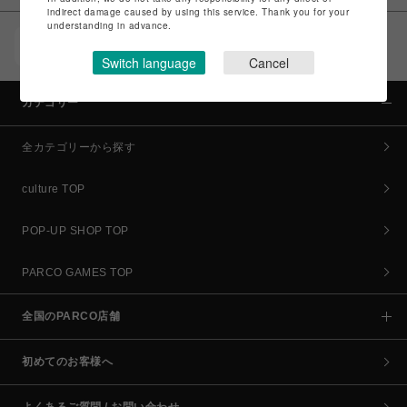
indirect damage caused by using this service. Thank you for your
understanding in advance.
POCKET PARCO（公式アプリ）
コイン＆クーポンでPARCOでのお買い物がオトクに
Switch language
Cancel
カテゴリー
全カテゴリーから探す
culture TOP
POP-UP SHOP TOP
PARCO GAMES TOP
全国のPARCO店舗
初めてのお客様へ