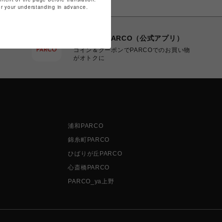
for your understanding in advance.
POCKET PARCO（公式アプリ）
コイン＆クーポンでPARCOでのお買い物
がオトクに
浦和PARCO
錦糸町PARCO
ひばりが丘PARCO
心斎橋PARCO
PARCO_ya上野