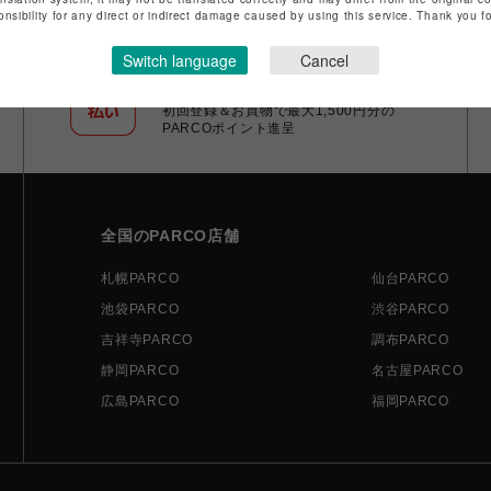
onsibility for any direct or indirect damage caused by using this service. Thank you 
Switch language
Cancel
ポケパル払い
初回登録＆お買物で最大1,500円分の
PARCOポイント進呈
全国のPARCO店舗
札幌PARCO
仙台PARCO
池袋PARCO
渋谷PARCO
吉祥寺PARCO
調布PARCO
静岡PARCO
名古屋PARCO
広島PARCO
福岡PARCO