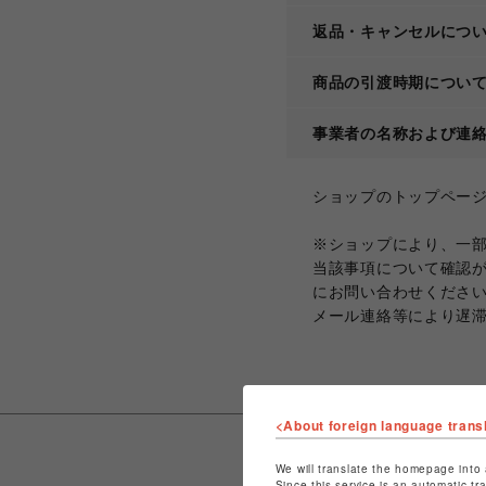
返品・キャンセルにつ
商品の引渡時期につい
事業者の名称および連
ショップのトップペー
※ショップにより、一
当該事項について確認
にお問い合わせくださ
メール連絡等により遅
<About foreign language trans
We will translate the homepage into 
Since this service is an automatic tr