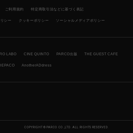
ご利用規約
特定商取引法などに基づく表記
ポリシー
クッキーポリシー
ソーシャルメディアポリシー
RO LABO
CINE QUINTO
PARCO出版
THE GUEST CAFE
DEPACO
AnotherADdress
COPYRIGHT © PARCO CO.,LTD. ALL RIGHTS RESERVED.