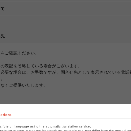
いて
て
絡先
ジをご確認ください。
部の表記を省略している場合がございます。
が必要な場合は、お手数ですが、問合せ先として表示されている電話
い。
滞なくご提供いたします。
lation>
a foreign language using the automatic translation service.
anslation system, it may not be translated correctly and may differ from the original c