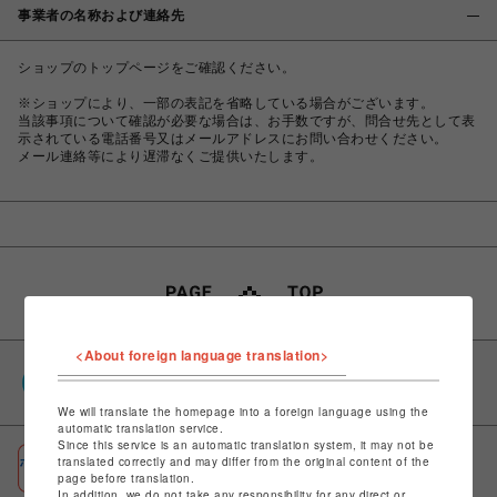
事業者の名称および連絡先
ショップのトップページをご確認ください。
※ショップにより、一部の表記を省略している場合がございます。
当該事項について確認が必要な場合は、お手数ですが、問合せ先として表
示されている電話番号又はメールアドレスにお問い合わせください。
メール連絡等により遅滞なくご提供いたします。
<About foreign language translation>
PARCOポイント
全国のPARCOやONLINE PARCOで貯まる＆使える
We will translate the homepage into a foreign language using the
automatic translation service.
Since this service is an automatic translation system, it may not be
ポケパル払い
translated correctly and may differ from the original content of the
page before translation.
初回登録＆お買物で最大1,500円分のPARCOポイント進呈
In addition, we do not take any responsibility for any direct or