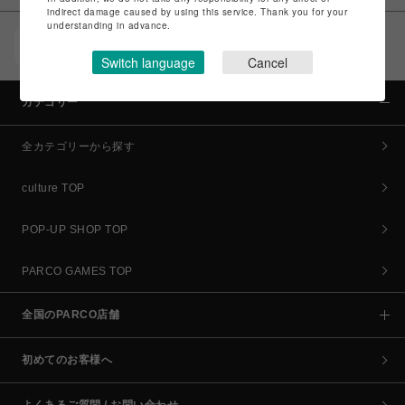
indirect damage caused by using this service. Thank you for your
understanding in advance.
POCKET PARCO（公式アプリ）
コイン＆クーポンでPARCOでのお買い物がオトクに
Switch language
Cancel
カテゴリー
全カテゴリーから探す
culture TOP
POP-UP SHOP TOP
PARCO GAMES TOP
全国のPARCO店舗
初めてのお客様へ