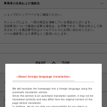
事業者の名称および連絡先
ショップのトップページをご確認ください。
※ショップにより、一部の表記を省略している場合がございます。
当該事項について確認が必要な場合は、お手数ですが、問合せ先として表
示されている電話番号又はメールアドレスにお問い合わせください。
メール連絡等により遅滞なくご提供いたします。
<About foreign language translation>
PARCOポイント
全国のPARCOやONLINE PARCOで貯まる＆使える
We will translate the homepage into a foreign language using the
automatic translation service.
Since this service is an automatic translation system, it may not be
ポケパル払い
translated correctly and may differ from the original content of the
page before translation.
初回登録＆お買物で最大1,500円分のPARCOポイント進呈
In addition, we do not take any responsibility for any direct or