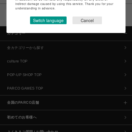
indirect damage caused by using this service. Thank you for your
understanding in advance.
POCKET PARCO（公式アプリ）
コイン＆クーポンでPARCOでのお買い物がオトクに
Switch language
Cancel
カテゴリー
全カテゴリーから探す
culture TOP
POP-UP SHOP TOP
PARCO GAMES TOP
全国のPARCO店舗
初めてのお客様へ