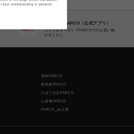
for your understanding in advance.
POCKET PARCO（公式アプリ）
コイン＆クーポンでPARCOでのお買い物
がオトクに
浦和PARCO
錦糸町PARCO
ひばりが丘PARCO
心斎橋PARCO
PARCO_ya上野