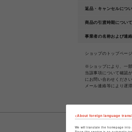
返品・キャンセルにつ
商品の引渡時期につい
事業者の名称および連
ショップのトップペー
※ショップにより、一
当該事項について確認
にお問い合わせくださ
メール連絡等により遅
<About foreign language trans
We will translate the homepage into 
Since this service is an automatic tr