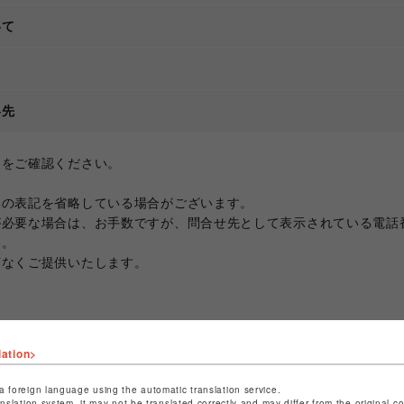
いて
て
絡先
ジをご確認ください。
部の表記を省略している場合がございます。
が必要な場合は、お手数ですが、問合せ先として表示されている電話
い。
滞なくご提供いたします。
lation>
a foreign language using the automatic translation service.
anslation system, it may not be translated correctly and may differ from the original c