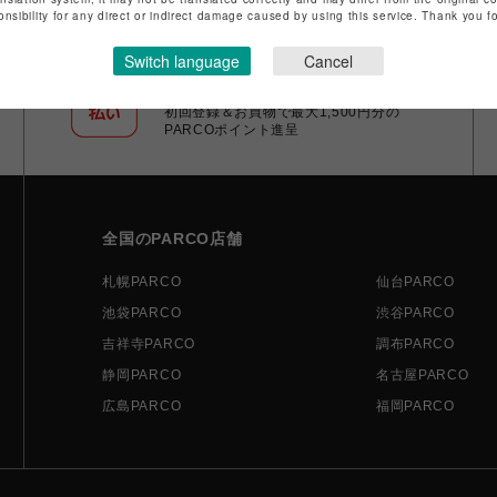
onsibility for any direct or indirect damage caused by using this service. Thank you 
Switch language
Cancel
ポケパル払い
初回登録＆お買物で最大1,500円分の
PARCOポイント進呈
全国のPARCO店舗
札幌PARCO
仙台PARCO
池袋PARCO
渋谷PARCO
吉祥寺PARCO
調布PARCO
静岡PARCO
名古屋PARCO
広島PARCO
福岡PARCO