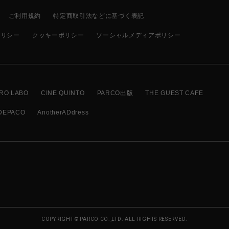
ご利用規約
特定商取引法などに基づく表記
ポリシー
クッキーポリシー
ソーシャルメディアポリシー
RO LABO
CINE QUINTO
PARCO出版
THE GUEST CAFE
DEPACO
AnotherADdress
COPYRIGHT © PARCO CO.,LTD. ALL RIGHTS RESERVED.