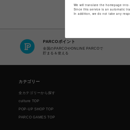
We will translate the homepage into 
Since this service is an automatic tr
In addition, we do not take any resp
PARCOポイント
全国のPARCOやONLINE PARCOで
貯まる＆使える
カテゴリー
全カテゴリーから探す
culture TOP
POP-UP SHOP TOP
PARCO GAMES TOP