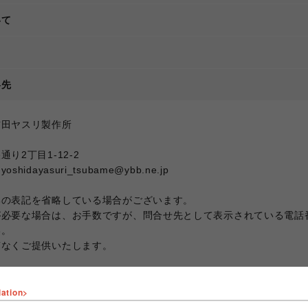
いて
て
絡先
吉田ヤスリ製作所
り2丁目1-12-2
dayasuri_tsubame@ybb.ne.jp
部の表記を省略している場合がございます。
が必要な場合は、お手数ですが、問合せ先として表示されている電話
い。
滞なくご提供いたします。
lation>