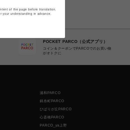
ontent of the page before translation.
for your understanding in advance.
POCKET PARCO（公式アプリ）
コイン＆クーポンでPARCOでのお買い物
がオトクに
浦和PARCO
錦糸町PARCO
ひばりが丘PARCO
心斎橋PARCO
PARCO_ya上野