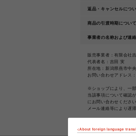
返品・キャンセルにつ
商品の引渡時期につい
事業者の名称および連
販売事業者：有限会社
代表者名：吉田 実
所在地：新潟県燕市中央通
お問い合わせアドレス：yoshi
※ショップにより、一
当該事項について確認
にお問い合わせくださ
メール連絡等により遅
<About foreign language trans