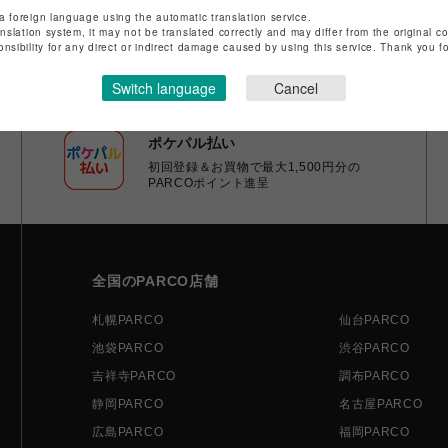
a foreign language using the automatic translation service.
anslation system, it may not be translated correctly and may differ from the original c
onsibility for any direct or indirect damage caused by using this service. Thank you 
Switch language
Cancel
ポケパル払い
初回登録＆お買物で最大1,500円分の
PARCOポイント進呈
全国のPARCO店舗
札幌PARCO
仙台PARCO
池袋PARCO
渋谷PARCO
吉祥寺PARCO
調布PARCO
静岡PARCO
名古屋PARCO
広島PARCO
福岡PARCO