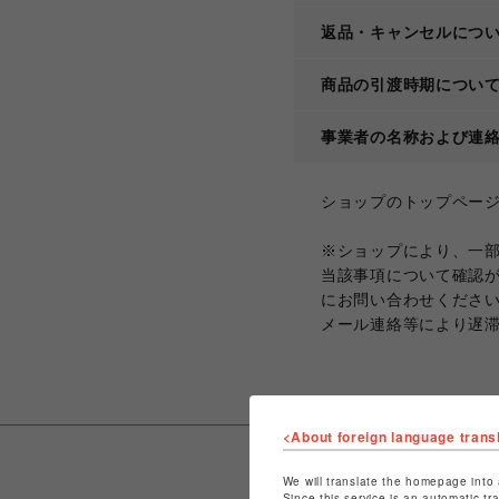
返品・キャンセルにつ
商品の引渡時期につい
事業者の名称および連
ショップのトップペー
※ショップにより、一
当該事項について確認
にお問い合わせくださ
メール連絡等により遅
<About foreign language trans
We will translate the homepage into 
Since this service is an automatic tr