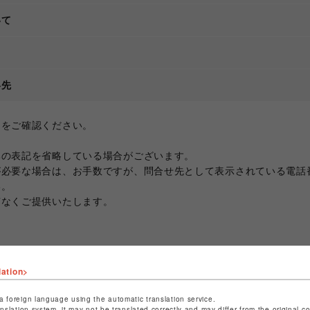
いて
て
絡先
ジをご確認ください。
部の表記を省略している場合がございます。
が必要な場合は、お手数ですが、問合せ先として表示されている電話
い。
滞なくご提供いたします。
lation>
a foreign language using the automatic translation service.
anslation system, it may not be translated correctly and may differ from the original c