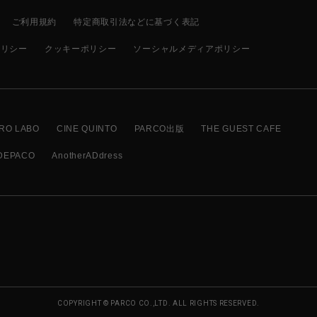
ご利用規約
特定商取引法などに基づく表記
ポリシー
クッキーポリシー
ソーシャルメディアポリシー
RO LABO
CINE QUINTO
PARCO出版
THE GUEST CAFE
DEPACO
AnotherADdress
COPYRIGHT © PARCO CO.,LTD. ALL RIGHTS RESERVED.