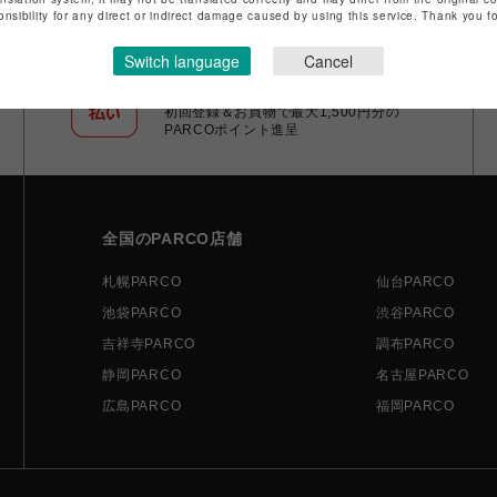
onsibility for any direct or indirect damage caused by using this service. Thank you 
Switch language
Cancel
ポケパル払い
初回登録＆お買物で最大1,500円分の
PARCOポイント進呈
全国のPARCO店舗
札幌PARCO
仙台PARCO
池袋PARCO
渋谷PARCO
吉祥寺PARCO
調布PARCO
静岡PARCO
名古屋PARCO
広島PARCO
福岡PARCO