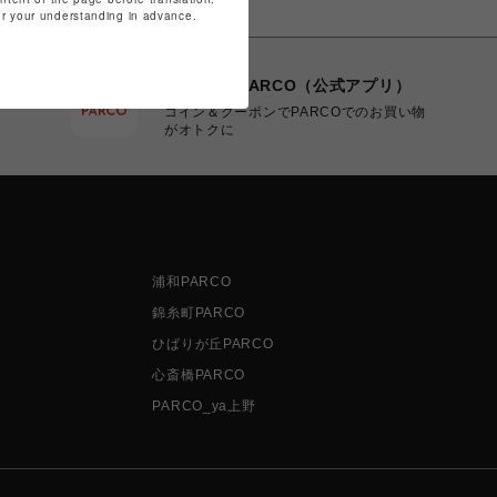
for your understanding in advance.
POCKET PARCO（公式アプリ）
コイン＆クーポンでPARCOでのお買い物
がオトクに
浦和PARCO
錦糸町PARCO
ひばりが丘PARCO
心斎橋PARCO
PARCO_ya上野