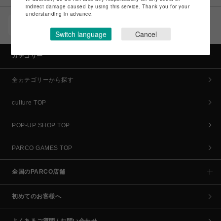
indirect damage caused by using this service. Thank you for your
understanding in advance.
POCKET PARCO（公式アプリ）
コイン＆クーポンでPARCOでのお買い物がオトクに
Switch language
Cancel
カテゴリー
全カテゴリーから探す
culture TOP
POP-UP SHOP TOP
PARCO GAMES TOP
全国のPARCO店舗
初めてのお客様へ