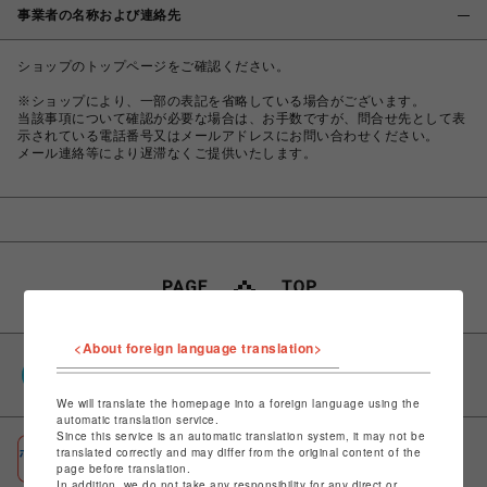
事業者の名称および連絡先
ショップのトップページをご確認ください。
※ショップにより、一部の表記を省略している場合がございます。
当該事項について確認が必要な場合は、お手数ですが、問合せ先として表
示されている電話番号又はメールアドレスにお問い合わせください。
メール連絡等により遅滞なくご提供いたします。
<About foreign language translation>
PARCOポイント
全国のPARCOやONLINE PARCOで貯まる＆使える
We will translate the homepage into a foreign language using the
automatic translation service.
Since this service is an automatic translation system, it may not be
ポケパル払い
translated correctly and may differ from the original content of the
page before translation.
初回登録＆お買物で最大1,500円分のPARCOポイント進呈
In addition, we do not take any responsibility for any direct or