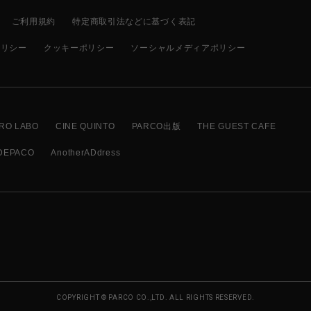
ご利用規約
特定商取引法などに基づく表記
ポリシー
クッキーポリシー
ソーシャルメディアポリシー
RO LABO
CINE QUINTO
PARCO出版
THE GUEST CAFE
DEPACO
AnotherADdress
COPYRIGHT © PARCO CO.,LTD. ALL RIGHTS RESERVED.