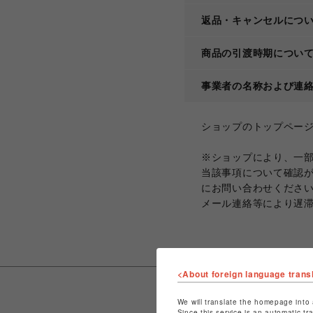
返品・キャンセルにつ
商品の引渡時期につい
事業者の名称および連
ショップのトップペー
※ショップにより、一
当該事項について確認
にお問い合わせくださ
メール連絡等により遅
<About foreign language trans
We will translate the homepage into 
Since this service is an automatic tr