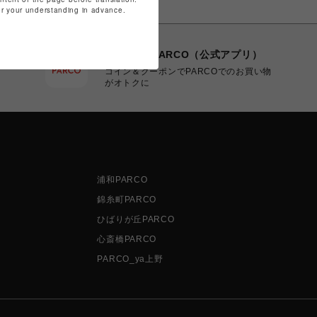
for your understanding in advance.
POCKET PARCO（公式アプリ）
コイン＆クーポンでPARCOでのお買い物
がオトクに
浦和PARCO
錦糸町PARCO
ひばりが丘PARCO
心斎橋PARCO
PARCO_ya上野