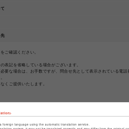
いて
て
絡先
ジをご確認ください。
部の表記を省略している場合がございます。
が必要な場合は、お手数ですが、問合せ先として表示されている電話
い。
滞なくご提供いたします。
lation>
a foreign language using the automatic translation service.
anslation system, it may not be translated correctly and may differ from the original c