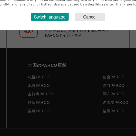
onsibility for any direct or indirect damage caused by using this service. Thank you 
Switch language
Cancel
ポケパル払い
初回登録＆お買物で最大1,500円分の
PARCOポイント進呈
全国のPARCO店舗
札幌PARCO
仙台PARCO
池袋PARCO
渋谷PARCO
吉祥寺PARCO
調布PARCO
静岡PARCO
名古屋PARCO
広島PARCO
福岡PARCO