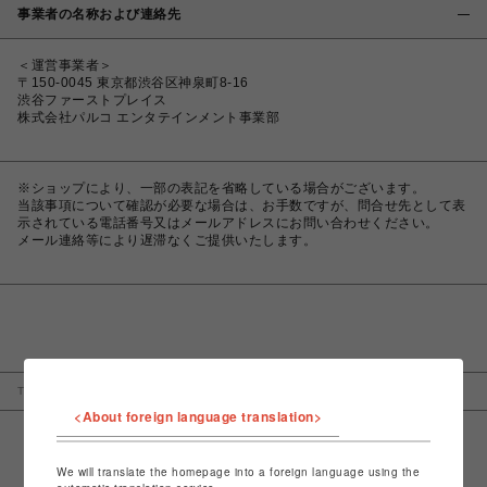
事業者の名称および連絡先
＜運営事業者＞
〒150-0045 東京都渋谷区神泉町8-16
渋谷ファーストプレイス
株式会社パルコ エンタテインメント事業部
※ショップにより、一部の表記を省略している場合がございます。
当該事項について確認が必要な場合は、お手数ですが、問合せ先として表
示されている電話番号又はメールアドレスにお問い合わせください。
メール連絡等により遅滞なくご提供いたします。
TOP
culture
Parco Movie
特定商取引法など法令に基づく表記
<About foreign language translation>
We will translate the homepage into a foreign language using the