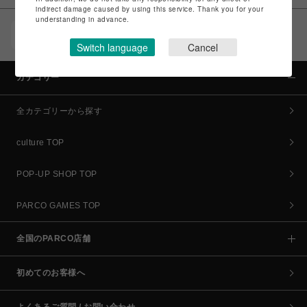
indirect damage caused by using this service. Thank you for your
understanding in advance.
POCKET PARCO（公式アプリ）
コイン＆クーポンでPARCOでのお買い物がオトクに
Switch language
Cancel
カテゴリー
全カテゴリーから探す
culture TOP
POP-UP SHOP TOP
PARCO GAMES TOP
全国のPARCO店舗
初めてのお客様へ