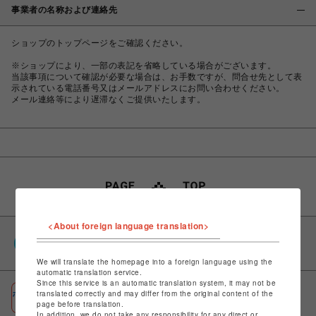
事業者の名称および連絡先
ショップのトップページをご確認ください。
※ショップにより、一部の表記を省略している場合がございます。
当該事項について確認が必要な場合は、お手数ですが、問合せ先として表
示されている電話番号又はメールアドレスにお問い合わせください。
メール連絡等により遅滞なくご提供いたします。
<About foreign language translation>
PARCOポイント
全国のPARCOやONLINE PARCOで貯まる＆使える
We will translate the homepage into a foreign language using the
automatic translation service.
Since this service is an automatic translation system, it may not be
ポケパル払い
translated correctly and may differ from the original content of the
page before translation.
初回登録＆お買物で最大1,500円分のPARCOポイント進呈
In addition, we do not take any responsibility for any direct or