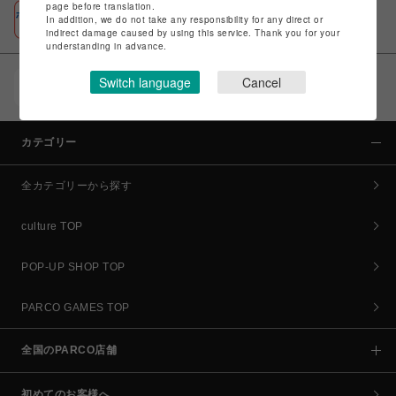
page before translation.
ポケパル払い
In addition, we do not take any responsibility for any direct or
初回登録＆お買物で最大1,500円分のPARCOポイント進呈
indirect damage caused by using this service. Thank you for your
understanding in advance.
Switch language
Cancel
POCKET PARCO（公式アプリ）
コイン＆クーポンでPARCOでのお買い物がオトクに
カテゴリー
全カテゴリーから探す
culture TOP
POP-UP SHOP TOP
PARCO GAMES TOP
全国のPARCO店舗
初めてのお客様へ