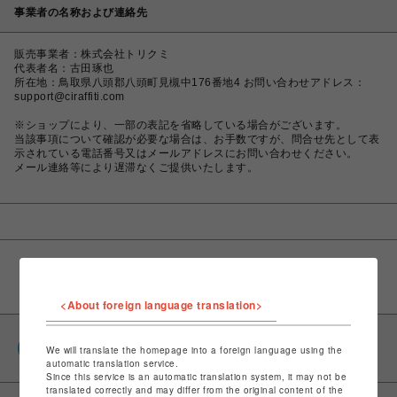
事業者の名称および連絡先
販売事業者：株式会社トリクミ
代表者名：古田琢也
所在地：鳥取県八頭郡八頭町見槻中176番地4 お問い合わせアドレス：
support@ciraffiti.com
※ショップにより、一部の表記を省略している場合がございます。
当該事項について確認が必要な場合は、お手数ですが、問合せ先として表
示されている電話番号又はメールアドレスにお問い合わせください。
メール連絡等により遅滞なくご提供いたします。
<About foreign language translation>
PARCOポイント
We will translate the homepage into a foreign language using the
全国のPARCOやONLINE PARCOで貯まる＆使える
automatic translation service.
Since this service is an automatic translation system, it may not be
translated correctly and may differ from the original content of the