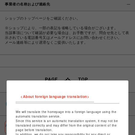
事業者の名称および連絡先
ショップのトップページをご確認ください。
※ショップにより、一部の表記を省略している場合がございます。
当該事項について確認が必要な場合は、お手数ですが、問合せ先として表
示されている電話番号又はメールアドレスにお問い合わせください。
メール連絡等により遅滞なくご提供いたします。
<About foreign language translation>
PARCOポイント
全国のPARCOやONLINE PARCOで貯まる＆使える
We will translate the homepage into a foreign language using the
automatic translation service.
Since this service is an automatic translation system, it may not be
ポケパル払い
translated correctly and may differ from the original content of the
page before translation.
初回登録＆お買物で最大1,500円分のPARCOポイント進呈
In addition, we do not take any responsibility for any direct or