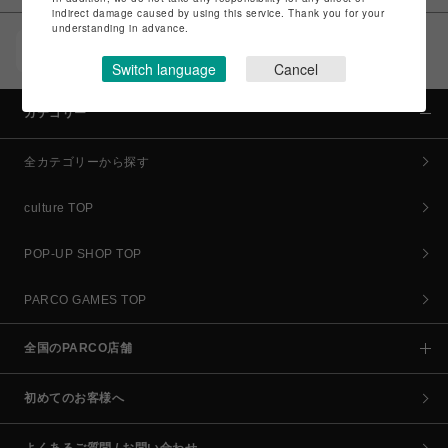
indirect damage caused by using this service. Thank you for your
understanding in advance.
POCKET PARCO（公式アプリ）
コイン＆クーポンでPARCOでのお買い物がオトクに
Switch language
Cancel
カテゴリー
全カテゴリーから探す
culture TOP
POP-UP SHOP TOP
PARCO GAMES TOP
全国のPARCO店舗
初めてのお客様へ