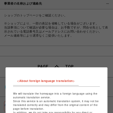
事業者の名称および連絡先
ショップのトップページをご確認ください。
※ショップにより、一部の表記を省略している場合がございます。
当該事項について確認が必要な場合は、お手数ですが、問合せ先として表
示されている電話番号又はメールアドレスにお問い合わせください。
メール連絡等により遅滞なくご提供いたします。
<About foreign language translation>
PARCOポイント
全国のPARCOやONLINE PARCOで貯まる＆使える
We will translate the homepage into a foreign language using the
automatic translation service.
Since this service is an automatic translation system, it may not be
ポケパル払い
translated correctly and may differ from the original content of the
page before translation.
初回登録＆お買物で最大1,500円分のPARCOポイント進呈
In addition, we do not take any responsibility for any direct or