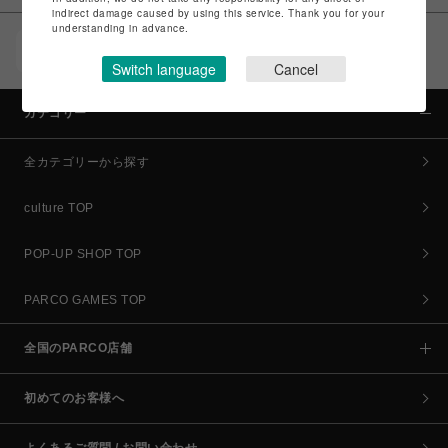
indirect damage caused by using this service. Thank you for your
understanding in advance.
POCKET PARCO（公式アプリ）
コイン＆クーポンでPARCOでのお買い物がオトクに
Switch language
Cancel
カテゴリー
全カテゴリーから探す
culture TOP
POP-UP SHOP TOP
PARCO GAMES TOP
全国のPARCO店舗
初めてのお客様へ