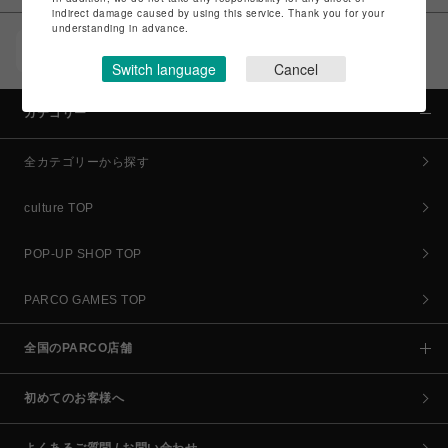
indirect damage caused by using this service. Thank you for your
understanding in advance.
POCKET PARCO（公式アプリ）
コイン＆クーポンでPARCOでのお買い物がオトクに
Switch language
Cancel
カテゴリー
全カテゴリーから探す
culture TOP
POP-UP SHOP TOP
PARCO GAMES TOP
全国のPARCO店舗
初めてのお客様へ