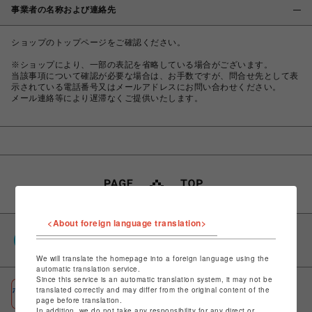
事業者の名称および連絡先
ショップのトップページをご確認ください。
※ショップにより、一部の表記を省略している場合がございます。
当該事項について確認が必要な場合は、お手数ですが、問合せ先として表
示されている電話番号又はメールアドレスにお問い合わせください。
メール連絡等により遅滞なくご提供いたします。
<About foreign language translation>
PARCOポイント
全国のPARCOやONLINE PARCOで貯まる＆使える
We will translate the homepage into a foreign language using the
automatic translation service.
Since this service is an automatic translation system, it may not be
ポケパル払い
translated correctly and may differ from the original content of the
page before translation.
初回登録＆お買物で最大1,500円分のPARCOポイント進呈
In addition, we do not take any responsibility for any direct or