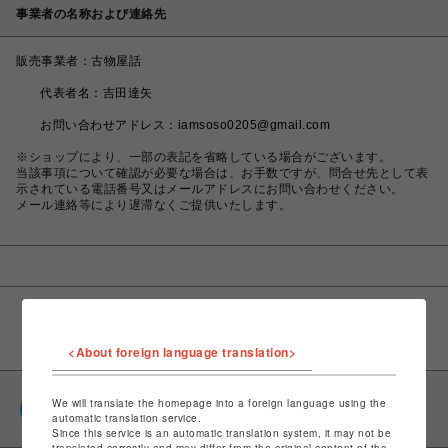
事業者の名称および連絡先
販売事業者：古物屋話
	代表者名：吉田達矢
	お問い合わせアドレス：iamsoso0205@gmail.com
※ショップにより、一部の表記を省略している場合がございます。
当該事項について確認が必要な場合は、お手数ですが、問合せ先として表
示されている電話番号又はメールアドレスにお問い合わせください。
メール連絡等により遅滞なくご提供いたします。
<About foreign language translation>
PARCOポイント
We will translate the homepage into a foreign language using the
automatic translation service.
全国のPARCOやONLINE PARCOで貯まる＆使える
Since this service is an automatic translation system, it may not be
translated correctly and may differ from the original content of the