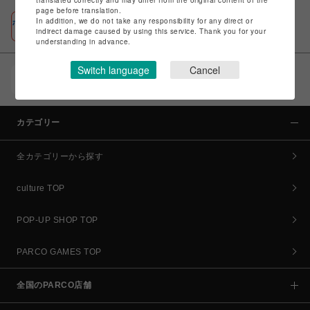
page before translation.
In addition, we do not take any responsibility for any direct or
ポケパル払い
indirect damage caused by using this service. Thank you for your
初回登録＆お買物で最大1,500円分のPARCOポイント進呈
understanding in advance.
Switch language
Cancel
POCKET PARCO（公式アプリ）
コイン＆クーポンでPARCOでのお買い物がオトクに
カテゴリー
全カテゴリーから探す
culture TOP
POP-UP SHOP TOP
PARCO GAMES TOP
全国のPARCO店舗