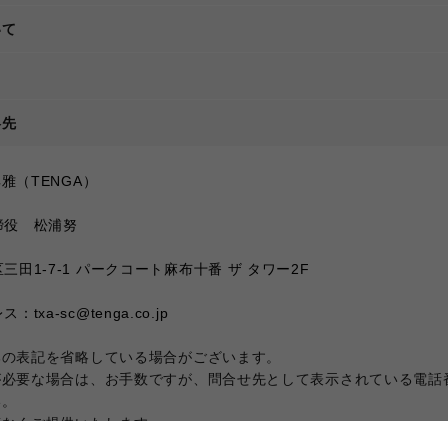
いて
て
絡先
雅（TENGA）
締役　松浦努
三田1-7-1 パークコート麻布十番 ザ タワー2F
txa-sc@tenga.co.jp
部の表記を省略している場合がございます。
が必要な場合は、お手数ですが、問合せ先として表示されている電話
い。
滞なくご提供いたします。