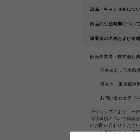
返品・キャンセルにつ
商品の引渡時期につい
事業者の名称および連
販売事業者：株式会社典
	代表者名：代表取
	所在地：東京都港区
	お問い合わせアドレス：
※ショップにより、一
当該事項について確認
にお問い合わせくださ
メール連絡等により遅