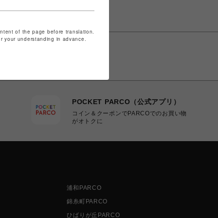
ontent of the page before translation.
for your understanding in advance.
POCKET PARCO（公式アプリ）
コイン＆クーポンでPARCOでのお買い物
がオトクに
浦和PARCO
錦糸町PARCO
ひばりが丘PARCO