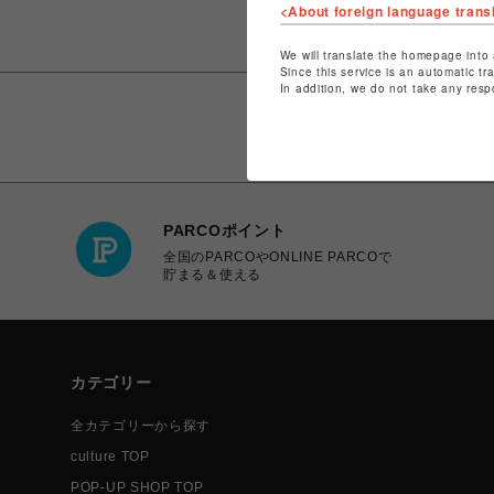
<About foreign language trans
We will translate the homepage into 
Since this service is an automatic tr
In addition, we do not take any resp
PARCOポイント
全国のPARCOやONLINE PARCOで
貯まる＆使える
カテゴリー
全カテゴリーから探す
culture TOP
POP-UP SHOP TOP