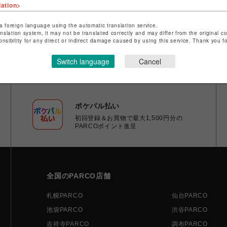
lation>
a foreign language using the automatic translation service.
anslation system, it may not be translated correctly and may differ from the original c
onsibility for any direct or indirect damage caused by using this service. Thank you 
Switch language
Cancel
ポケパル払い
初回登録＆お買物で最大1,500円分の
PARCOポイント進呈
全国のPARCO店舗
札幌PARCO
仙台PARCO
池袋PARCO
渋谷PARCO
吉祥寺PARCO
調布PARCO