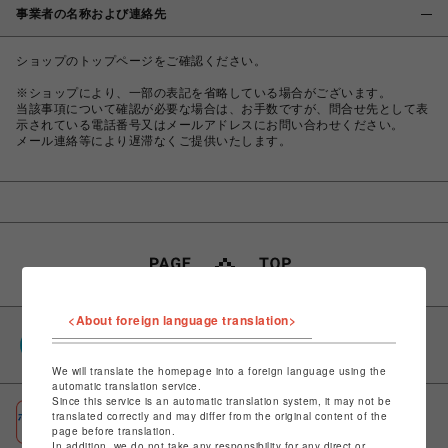
事業者の名称および連絡先
ショップのトップページをご確認ください。
※ショップにより、一部の表記を省略している場合がございます。
当該事項について確認が必要な場合は、お手数ですが、問合せ先として表
示されている電話番号又はメールアドレスにお問い合わせください。
メール連絡等により遅滞なくご提供いたします。
<About foreign language translation>
PARCOポイント
全国のPARCOやONLINE PARCOで貯まる＆使える
We will translate the homepage into a foreign language using the
automatic translation service.
Since this service is an automatic translation system, it may not be
ポケパル払い
translated correctly and may differ from the original content of the
page before translation.
初回登録＆お買物で最大1,500円分のPARCOポイント進呈
In addition, we do not take any responsibility for any direct or