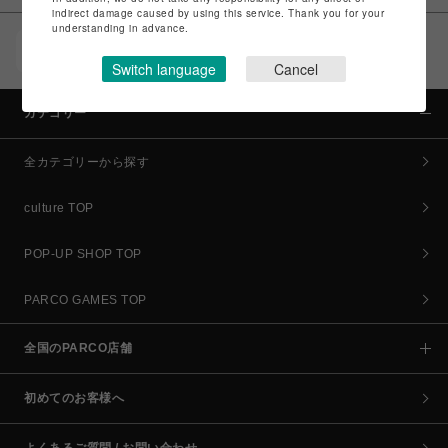
indirect damage caused by using this service. Thank you for your
understanding in advance.
POCKET PARCO（公式アプリ）
コイン＆クーポンでPARCOでのお買い物がオトクに
Switch language
Cancel
カテゴリー
全カテゴリーから探す
culture TOP
POP-UP SHOP TOP
PARCO GAMES TOP
全国のPARCO店舗
初めてのお客様へ