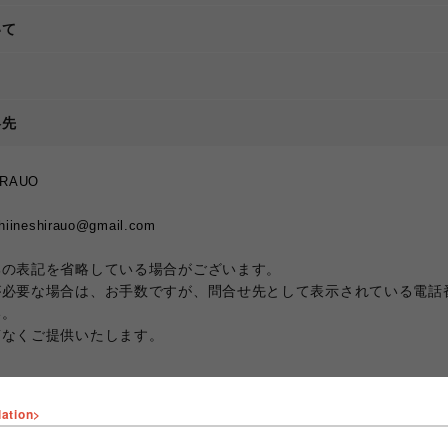
いて
て
絡先
RAUO
shirauo@gmail.com
部の表記を省略している場合がございます。
が必要な場合は、お手数ですが、問合せ先として表示されている電話
い。
滞なくご提供いたします。
lation>