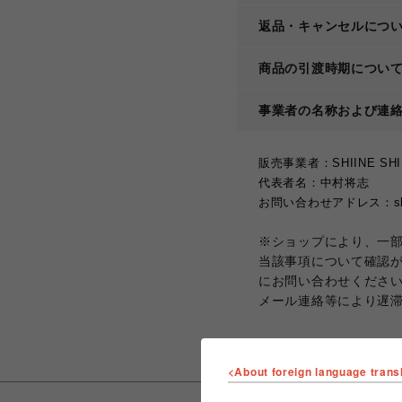
返品・キャンセルにつ
商品の引渡時期につい
事業者の名称および連
販売事業者：SHIINE SHI
代表者名：中村将志
お問い合わせアドレス：shiine
※ショップにより、一
当該事項について確認
にお問い合わせくださ
メール連絡等により遅
<About foreign language trans