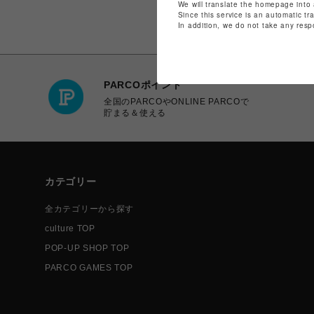
We will translate the homepage into 
Since this service is an automatic tr
In addition, we do not take any resp
PARCOポイント
全国のPARCOやONLINE PARCOで
貯まる＆使える
カテゴリー
全カテゴリーから探す
culture TOP
POP-UP SHOP TOP
PARCO GAMES TOP