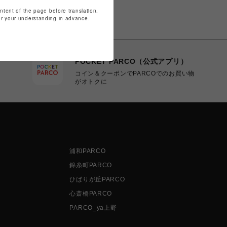
ontent of the page before translation.
for your understanding in advance.
POCKET PARCO（公式アプリ）
コイン＆クーポンでPARCOでのお買い物
がオトクに
浦和PARCO
錦糸町PARCO
ひばりが丘PARCO
心斎橋PARCO
PARCO_ya上野