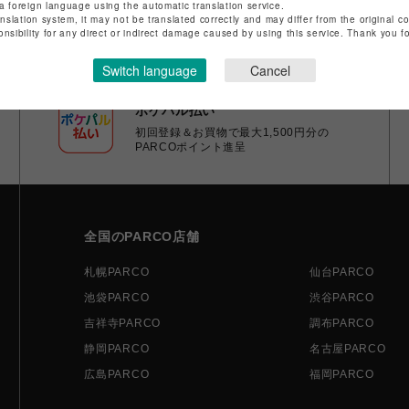
a foreign language using the automatic translation service.
anslation system, it may not be translated correctly and may differ from the original c
onsibility for any direct or indirect damage caused by using this service. Thank you 
Switch language
Cancel
ポケパル払い
初回登録＆お買物で最大1,500円分の
PARCOポイント進呈
全国のPARCO店舗
札幌PARCO
仙台PARCO
池袋PARCO
渋谷PARCO
吉祥寺PARCO
調布PARCO
静岡PARCO
名古屋PARCO
広島PARCO
福岡PARCO