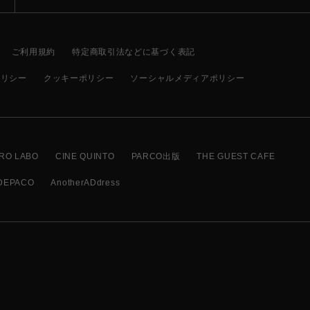
ご利用規約
特定商取引法などに基づく表記
ポリシー
クッキーポリシー
ソーシャルメディアポリシー
RO LABO
CINE QUINTO
PARCO出版
THE GUEST CAFE
DEPACO
AnotherADdress