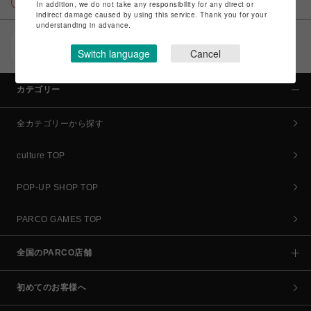
In addition, we do not take any responsibility for any direct or
indirect damage caused by using this service. Thank you for your
understanding in advance.
POCKET PARCO（公式アプリ）
Switch language
Cancel
コイン＆クーポンでPARCOでのお買い物がオトクに
カテゴリー
全カテゴリーから探す
culture TOP
POP-UP SHOP TOP
PARCO GAMES TOP
全国のPARCO店舗
初めてのお客様へ