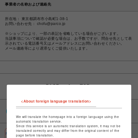
事業者の名称および連絡先
所在地： 東京都調布市小島町1-38-1
お問い合わせ先： chofu@parco.jp
※ショップにより、一部の表記を省略している場合がございます。
当該事項について確認が必要な場合は、お手数ですが、問合せ先として表
示されている電話番号又はメールアドレスにお問い合わせください。
メール連絡等により遅滞なくご提供いたします。
<About foreign language translation>
PARCOポイント
全国のPARCOやONLINE PARCOで貯まる＆使える
We will translate the homepage into a foreign language using the
automatic translation service.
Since this service is an automatic translation system, it may not be
translated correctly and may differ from the original content of the
ポケパル払い
page before translation.
初回登録＆お買物で最大1,500円分のPARCOポイント進呈