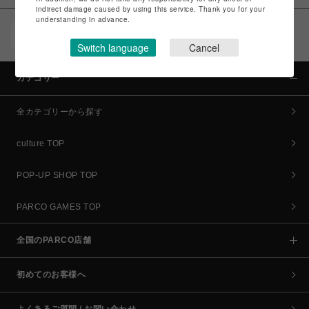
indirect damage caused by using this service. Thank you for your
understanding in advance.
POCKET PARCO（公式アプリ）
コイン＆クーポンでPARCOでのお買い物がオトクに
Switch language
Cancel
カテゴリー
全カテゴリーから探す
culture TOP
POP-UP SHOP TOP
PARCO GAMES TOP
全国のPARCO店舗
初めてのお客様へ