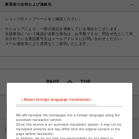
事業者の名称および連絡先
ショップのトップページをご確認ください。
※ショップにより、一部の表記を省略している場合がございます。
当該事項について確認が必要な場合は、お手数ですが、問合せ先として表
示されている電話番号又はメールアドレスにお問い合わせください。
メール連絡等により遅滞なくご提供いたします。
<About foreign language translation>
PARCOポイント
全国のPARCOやONLINE PARCOで貯まる＆使える
We will translate the homepage into a foreign language using the
automatic translation service.
Since this service is an automatic translation system, it may not be
ポケパル払い
translated correctly and may differ from the original content of the
page before translation.
初回登録＆お買物で最大1,500円分のPARCOポイント進呈
In addition, we do not take any responsibility for any direct or