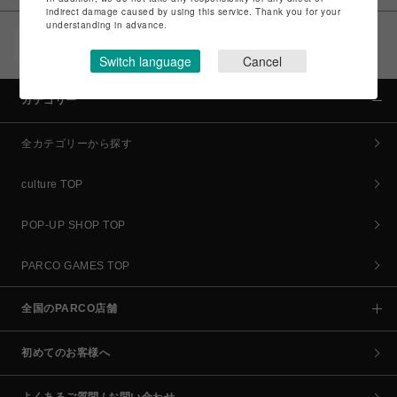
indirect damage caused by using this service. Thank you for your
understanding in advance.
POCKET PARCO（公式アプリ）
コイン＆クーポンでPARCOでのお買い物がオトクに
Switch language
Cancel
カテゴリー
全カテゴリーから探す
culture TOP
POP-UP SHOP TOP
PARCO GAMES TOP
全国のPARCO店舗
初めてのお客様へ