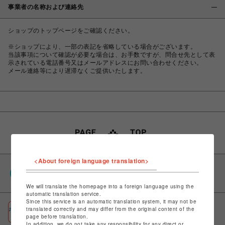
事業者の名称および連絡先
ショップのトップページをご確認ください。
※ショップにより、一部の表記を省略している場合がございます。
当該事項について確認が必要な場合は、お手数ですが、問合せ先として表
示されている電話番号又はメールアドレスにお問い合わせください。
メール連絡等により遅滞なくご提供いたします。
<About foreign language translation>
PARCOポイント
全国のPARCOやONLINE PARCOで貯まる＆使える
We will translate the homepage into a foreign language using the
automatic translation service.
Since this service is an automatic translation system, it may not be
ポケパル払い
translated correctly and may differ from the original content of the
page before translation.
初回登録＆お買物で最大1,500円分のPARCOポイント進呈
In addition, we do not take any responsibility for any direct or