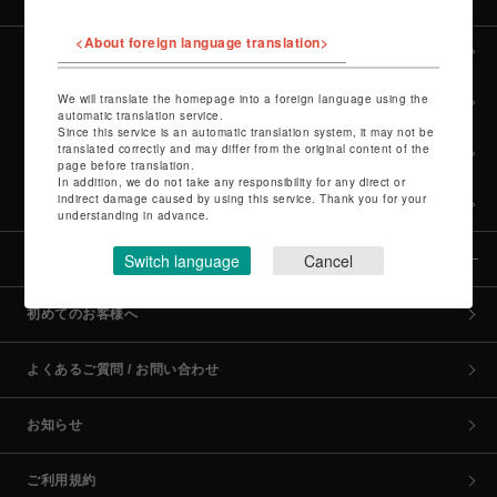
<About foreign language translation>
全カテゴリーから探す
We will translate the homepage into a foreign language using the
culture TOP
automatic translation service.
Since this service is an automatic translation system, it may not be
translated correctly and may differ from the original content of the
POP-UP SHOP TOP
page before translation.
In addition, we do not take any responsibility for any direct or
indirect damage caused by using this service. Thank you for your
PARCO GAMES TOP
understanding in advance.
Switch language
Cancel
全国のPARCO店舗
初めてのお客様へ
よくあるご質問 / お問い合わせ
お知らせ
ご利用規約