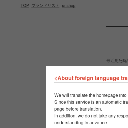
TOP
ブランドリスト
unshop
最近見た商
<About foreign language tra
We will translate the homepage into 
Since this service is an automatic tra
page before translation.
In addition, we do not take any respo
understanding in advance.