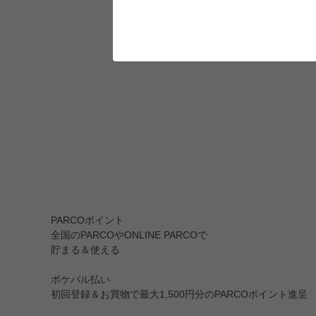
PARCOポイント
全国のPARCOやONLINE PARCOで
貯まる＆使える
ポケパル払い
初回登録＆お買物で最大1,500円分のPARCOポイント進呈