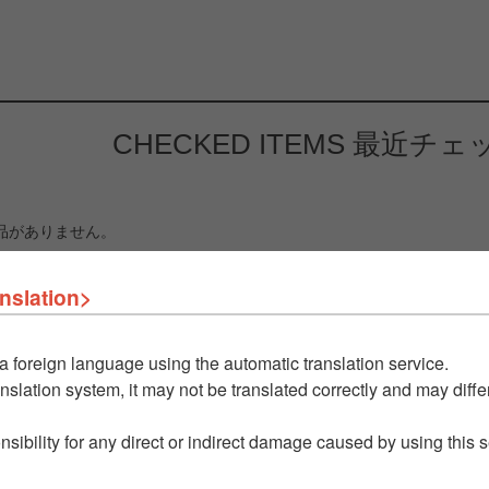
CHECKED ITEMS
最近チェ
品がありません。
nslation>
a foreign language using the automatic translation service.
nslation system, it may not be translated correctly and may differ
nsibility for any direct or indirect damage caused by using this 