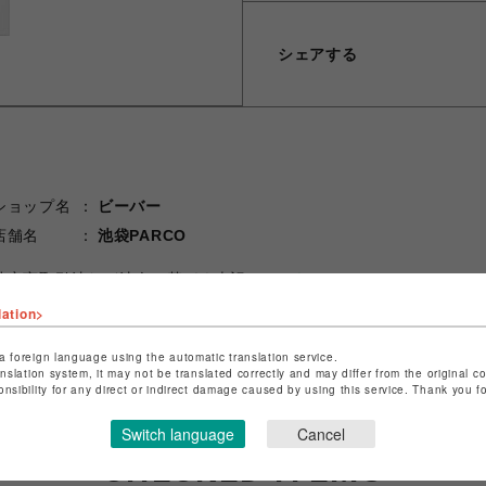
シェアする
ショップ名
ビーバー
店舗名
池袋PARCO
特定商取引法など法令に基づく表記は
こちら
ショップお問い合わせは
こちら
lation>
a foreign language using the automatic translation service.
anslation system, it may not be translated correctly and may differ from the original c
onsibility for any direct or indirect damage caused by using this service. Thank you 
Switch language
Cancel
CHECKED ITEMS