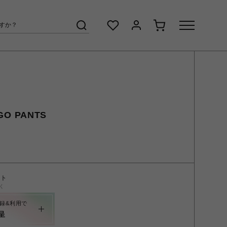
GO PANTS
ント
く
録&利用で
呈