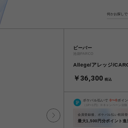
ビーバー
池袋PARCO
Allege/アレッジ/CAR
￥36,300
税込
ポケパル払いで
0
〜
0
ポイ
（1P=1円）※キャンペーン分除
会員登録後、ポケパル払い初回登
最大1,500円分ポイント進