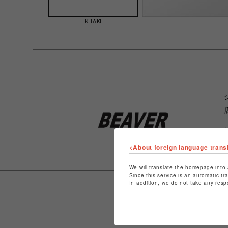
KHAKI
<About foreign language trans
We will translate the homepage into 
Since this service is an automatic tr
In addition, we do not take any resp