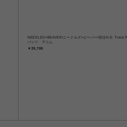
NEEDLES×BEAVER/ニードルズ×ビーバー/別注H.D. Track 
パンツ デニム
￥29,700