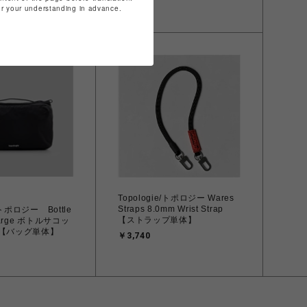
for your understanding in advance.
10
Topologie/トポロジー Wares
Straps 8.0mm Wrist Strap
e/トポロジー Bottle
【ストラップ単体】
Large ボトルサコッ
ジ【バッグ単体】
￥3,740