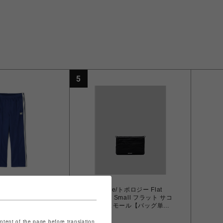
5
Topologie/トポロジー Flat
Sacoche Small フラット サコ
BEAVER/ニードル
ッシュ スモール【バッグ単
別注Track Pant
体】
ooth -ROYAL- トラ
￥8,910
ontent of the page before translation.