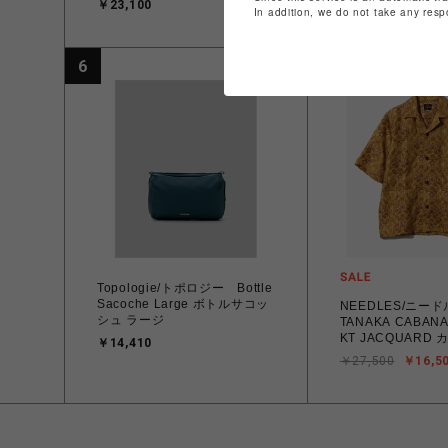
￥23,100
￥14,410
In addition, we do not take any resp
6
7
Topologie/トポロジー Bottle
Sacoche Large ボトルサコッ
NEEDLES/ニード
シュ ラージ
TANAKA CABANA SHIRT -
KT JACQUARD
￥14,410
ツ 半袖シャツ
￥27,500
￥16,5