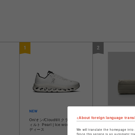
1
2
<About foreign language trans
On/オン/Cloudtilt クラウドテ
Topologie/トポロ
ィルト Pearl | Ice women's レ
Sacoche Larg
We will translate the homepage into 
ディース
シュ ラージ
Since this service is an automatic tr