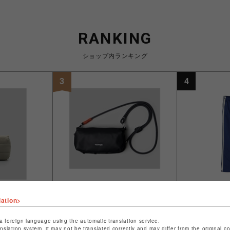
RANKING
ショップ内ランキング
3
4
lation>
ジー Bottle
Topologie/トポロジー/Bottle
Needles×
e ボトルサコッ
Sacoche ボトルサコッシュ
ズ×ビーバー 
a foreign language using the automatic translation service.
【バッグ単体】 Dry Black
- Poly Sm
anslation system, it may not be translated correctly and may differ from the original c
ックパンツ