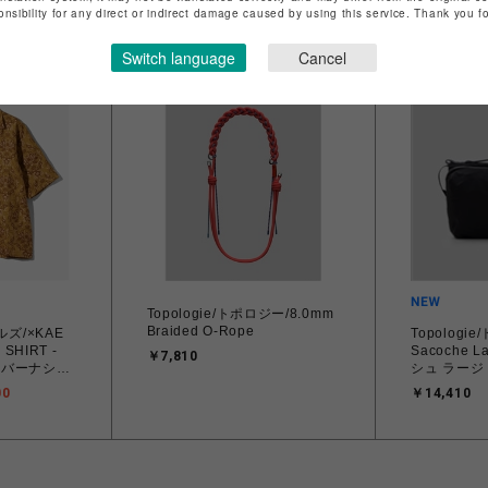
￥10,340
￥23,100
onsibility for any direct or indirect damage caused by using this service. Thank you 
Switch language
Cancel
8
9
Topologie/トポロジー/8.0mm
Braided O-Rope
ルズ/×KAE
Topologi
Sacoche 
￥7,810
 カバーナシャ
シュ ラー
00
￥14,410