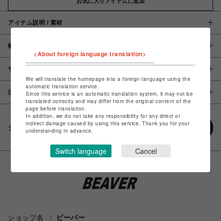
お気に入りアイテムに追加
アイテム説明 / 素材
概要
<About foreign language translation>
サイズ
We will translate the homepage into a foreign language using the
automatic translation service.
注意事項
Since this service is an automatic translation system, it may not be
translated correctly and may differ from the original content of the
page before translation.
In addition, we do not take any responsibility for any direct or
indirect damage caused by using this service. Thank you for your
シェアする
understanding in advance.
Switch language
Cancel
ショップ名
ビーバー