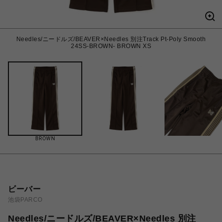
Needles/ニードルズ/BEAVER×Needles 別注Track Pt-Poly Smooth
24SS-BROWN- BROWN XS
BROWN
ビーバー
池袋PARCO
Needles/ニードルズ/BEAVER×Needles 別注