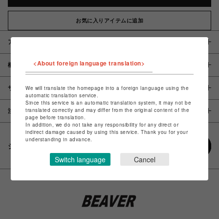
お気に入りアイテムに追加
アイテム説明 / 素材
<About foreign language translation>
概要
サイズ
We will translate the homepage into a foreign language using the
automatic translation service.
Since this service is an automatic translation system, it may not be
translated correctly and may differ from the original content of the
注意事項
page before translation.
In addition, we do not take any responsibility for any direct or
indirect damage caused by using this service. Thank you for your
understanding in advance.
シェアする
Switch language
Cancel