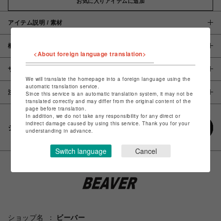
お気に入りアイテムに追加
アイテム説明 / 素材
概要
<About foreign language translation>
サイズ
We will translate the homepage into a foreign language using the
automatic translation service.
注意事項
Since this service is an automatic translation system, it may not be
translated correctly and may differ from the original content of the
page before translation.
In addition, we do not take any responsibility for any direct or
indirect damage caused by using this service. Thank you for your
シェアする
understanding in advance.
Switch language
Cancel
ショップ名
ビーバー