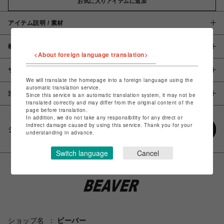
お気に入りアイテムに追加
アイテム説明 / 素材
概要
<About foreign language translation>
サイズ
We will translate the homepage into a foreign language using the
automatic translation service.
注意事項
Since this service is an automatic translation system, it may not be
translated correctly and may differ from the original content of the
page before translation.
In addition, we do not take any responsibility for any direct or
indirect damage caused by using this service. Thank you for your
シェアする
understanding in advance.
Switch language
Cancel
ショップ名
ビーバー