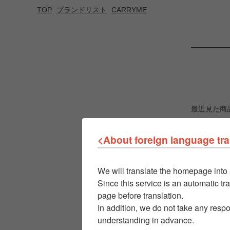
TOP
ブランドリスト
CARRYME
最近見た商
<About foreign language tra
We will translate the homepage into 
Since this service is an automatic tra
page before translation.
In addition, we do not take any respo
understanding in advance.