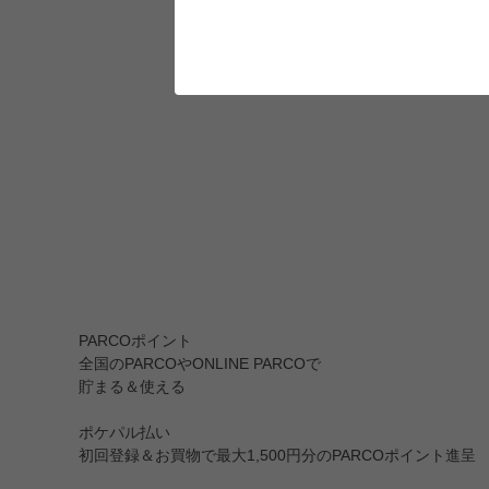
PARCOポイント
全国のPARCOやONLINE PARCOで
貯まる＆使える
ポケパル払い
初回登録＆お買物で最大1,500円分のPARCOポイント進呈