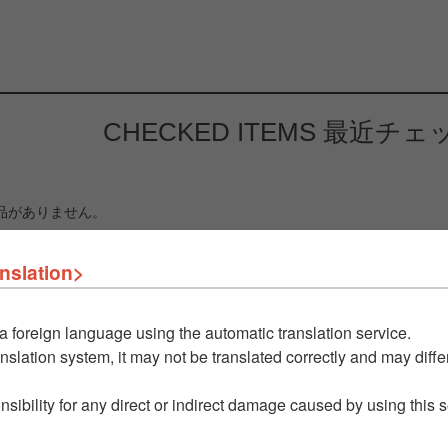
CHECKED ITEMS
最近チェ
品がありません。
nslation>
a foreign language using the automatic translation service.
nslation system, it may not be translated correctly and may differ
nsibility for any direct or indirect damage caused by using this 