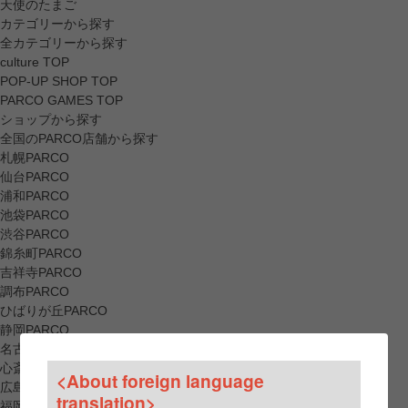
天使のたまご
カテゴリーから探す
全カテゴリーから探す
culture TOP
POP-UP SHOP TOP
PARCO GAMES TOP
ショップから探す
全国のPARCO店舗から探す
札幌PARCO
仙台PARCO
浦和PARCO
池袋PARCO
渋谷PARCO
錦糸町PARCO
吉祥寺PARCO
調布PARCO
ひばりが丘PARCO
静岡PARCO
名古屋PARCO
心斎橋PARCO
<About foreign language
広島PARCO
translation>
福岡PARCO