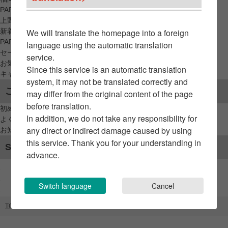
PARCO_ya
上野
新着アイテムから探す
We will translate the homepage into a foreign
PARCO限定アイテムから探す
language using the automatic translation
セールアイテムから探す
service.
お気に入りから探す
Since this service is an automatic translation
キャンペーン/クーポン対象から探す
system, it may not be translated correctly and
ご利用案内
may differ from the original content of the page
before translation.
初めてのお客様へ
In addition, we do not take any responsibility for
よくあるご質問 / お問い合わせ
any direct or indirect damage caused by using
お知らせ
this service. Thank you for your understanding in
SNSアカウント
advance.
Switch language
Cancel
TOP
ブランドリスト
No,No,Yes!/所作