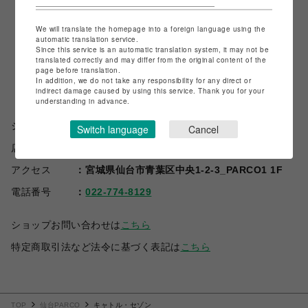
We will translate the homepage into a foreign language using the
automatic translation service.
Since this service is an automatic translation system, it may not be
translated correctly and may differ from the original content of the
page before translation.
In addition, we do not take any responsibility for any direct or
indirect damage caused by using this service. Thank you for your
understanding in advance.
ショップ名
キャトル・セゾン
Switch language
Cancel
店舗名
仙台PARCO
アクセス
宮城県仙台市青葉区中央1-2-3_PARCO1 1F
電話番号
022-774-8129
ショップお問い合わせは
こちら
特定商取引法など法令に基づく表記は
こちら
TOP
仙台PARCO
キャトル・セゾン