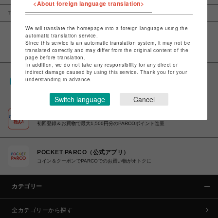
<About foreign language translation>
TOP
仙台PARCO
トゥモローランド
We will translate the homepage into a foreign language using the
automatic translation service.
Since this service is an automatic translation system, it may not be
translated correctly and may differ from the original content of the
page before translation.
In addition, we do not take any responsibility for any direct or
indirect damage caused by using this service. Thank you for your
PARCOポイント
understanding in advance.
全国のPARCOやONLINE PARCOで貯まる＆使える
Switch language
Cancel
ポケパル払い
初回登録＆お買物で最大1,500円分のPARCOポイント進呈
POCKET PARCO（公式アプリ）
コイン＆クーポンでPARCOでのお買い物がオトクに
カテゴリー
全カテゴリーから探す