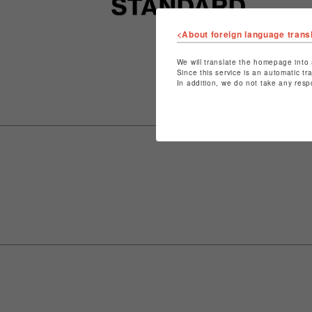
<About foreign language trans
We will translate the homepage into 
Since this service is an automatic tr
In addition, we do not take any resp