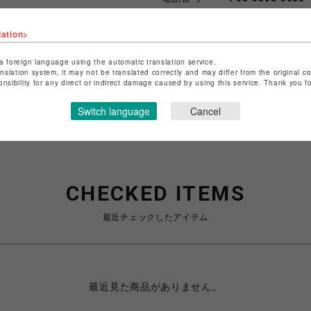
lation>
ショップお問い合わせは
こちら
特定商取引法など法令に基づく
a foreign language using the automatic translation service.
anslation system, it may not be translated correctly and may differ from the original c
onsibility for any direct or indirect damage caused by using this service. Thank you 
Switch language
Cancel
CHECKED ITEMS
最近チェックしたアイテム
最近見た商品がありません。