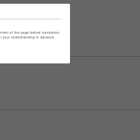
表記は
こちら
ontent of the page before translation.
for your understanding in advance.