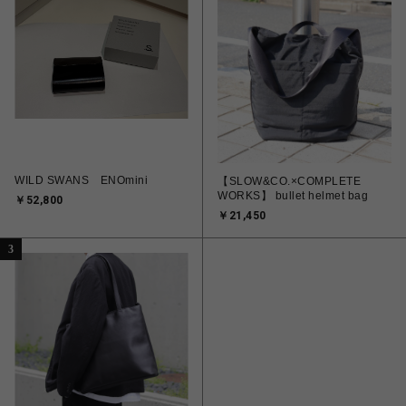
WILD SWANS ENOmini
【SLOW&CO.×COMPLETE
WORKS】 bullet helmet bag
￥52,800
￥21,450
3