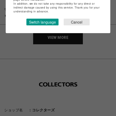
In addition, we do not take any responsibility for any direct or
【COMPLETE WORKS】防水レ
indirect damage caused by using this service. Thank you for your
ザー×ナイロンシリーズ トート
understanding in advance.
バッグ CWD-033
￥22,000
Switch language
Cancel
VIEW MORE
ショップ名
コレクターズ