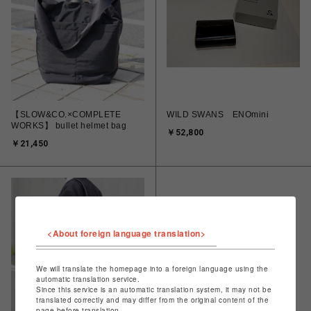
【SLOW&CO.×COMPLETE
WILD SWANS ENOmini
WORKS】 bullet helmet bag
￥52,800
￥21,450
<About foreign language translation>
We will translate the homepage into a foreign language using the
automatic translation service.
Since this service is an automatic translation system, it may not be
translated correctly and may differ from the original content of the
page before translation.