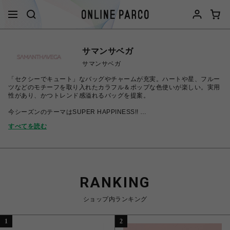
サマンサベガ
サマンサベガ
「セクシーでキュート」なバッグやチャームが充実。ハートや星、フルー
ツなどのモチーフを取り入れたカラフル＆ポップな色使いが楽しい。実用
性があり、かつトレンド感溢れるバッグを提案。
今シーズンのテーマはSUPER HAPPINESS!!
乙女心をくすぐるロマンティックなカラーや素材、見ているだけでワクワ
すべてを読む
クするヴィヴィッドカラーやプリントでSUPER HAPPYな気分になれる
コレクションを展開。
RANKING
ショップ内ランキング
1
2