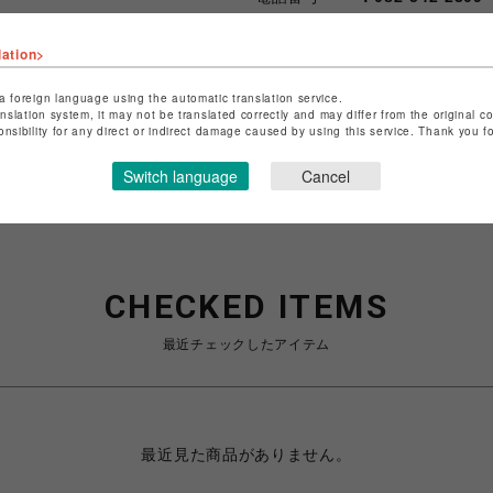
lation>
ショップお問い合わせは
こちら
特定商取引法など法令に基づく
a foreign language using the automatic translation service.
anslation system, it may not be translated correctly and may differ from the original c
onsibility for any direct or indirect damage caused by using this service. Thank you 
Switch language
Cancel
CHECKED ITEMS
最近チェックしたアイテム
最近見た商品がありません。