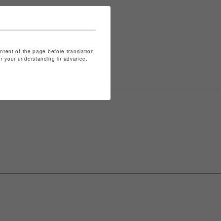
表記は
こちら
ontent of the page before translation.
for your understanding in advance.