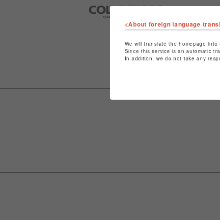
<About foreign language trans
We will translate the homepage into 
Since this service is an automatic tr
In addition, we do not take any resp