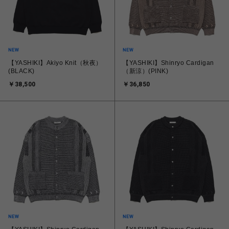
【YASHIKI】Akiyo Knit（秋夜）
【YASHIKI】Shinryo Cardigan
(BLACK)
（新涼）(PINK)
￥38,500
￥36,850