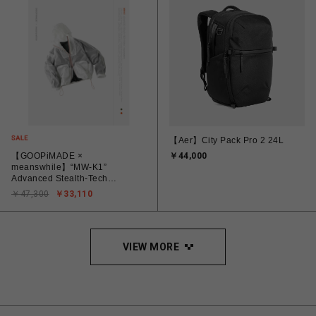
【Aer】City Pack Pro 2 24L
【GOOPiMADE ×
￥44,000
meanswhile】“MW-K1”
Advanced Stealth-Tech
PARKA(Transparent)
￥47,300
￥33,110
VIEW MORE