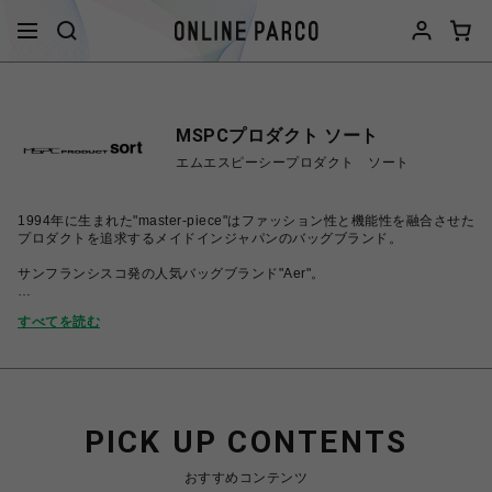
MSPCプロダクト ソート
エムエスピーシープロダクト ソート
1994年に生まれた"master-piece"はファッション性と機能性を融合させた
プロダクトを追求するメイドインジャパンのバッグブランド。
サンフランシスコ発の人気バッグブランド"Aer"。
"master-piece"のバッグを中心に、機能性、素材、背景に拘った国内外の
すべてを読む
厳選したアパレルセレクトを行っている複合ショップです。
実店舗との併売となりますので、タイミングによってはオーダーが可能で
も商品がご用意出来ない場合もございます。在庫確認は店舗まで直接ご連
絡ください。
PICK UP CONTENTS
おすすめコンテンツ