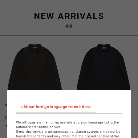
NEW ARRIVALS
新着
<About foreign language translation>
【YASHIKI】Akiyo Zip
【YASHIKI】Akiyo Zip
Cardigan（秋夜）(BROWN)
Cardigan（秋夜）(BLACK)
We will translate the homepage into a foreign language using the
￥48,400
￥48,400
automatic translation service.
Since this service is an automatic translation system, it may not be
translated correctly and may differ from the original content of the