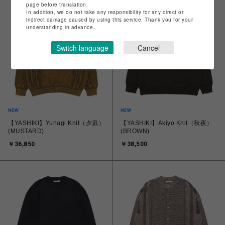
page before translation.
In addition, we do not take any responsibility for any direct or
indirect damage caused by using this service. Thank you for your
understanding in advance.
Switch language
Cancel
【YASHIKI】Yunagi Knit（夕凪）
【YASHIKI】Akiyo Knit（秋夜）
(MUSTARD)
(BROWN)
￥36,850
￥38,500