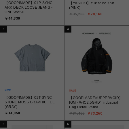
【GOOPiMADE】01P-SYNC
【YASHIKI】Yukishiro Knit
ARK DECK LOOSE JEANS -
(PINK)
ONE WASH
￥35,200
￥28,160
￥44,330
3
4
【GOOPIMADE】01T-SYNC
【GOOPiMADE×UPPERVOID】
STONE MOSS GRAPHIC TEE
[GM - 転]C2.5GRD” Industrial
(GRAY)
Cog Detail Parka
￥14,850
￥81,400
￥73,260
5
6