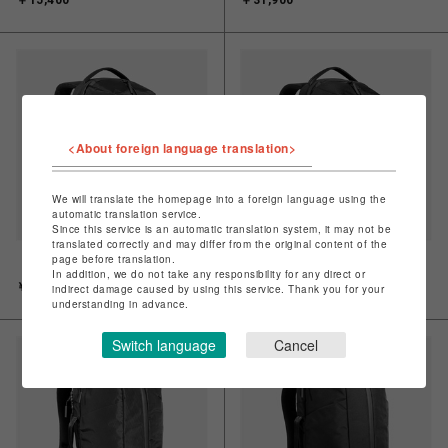
￥15,400
￥31,900
<About foreign language translation>
We will translate the homepage into a foreign language using the
automatic translation service.
Since this service is an automatic translation system, it may not be
translated correctly and may differ from the original content of the
page before translation.
【Aer】Fit Pack 3 X-Pac Black
【Aer】Fit Pack 3 Black
In addition, we do not take any responsibility for any direct or
￥37,400
￥31,900
indirect damage caused by using this service. Thank you for your
understanding in advance.
Switch language
Cancel