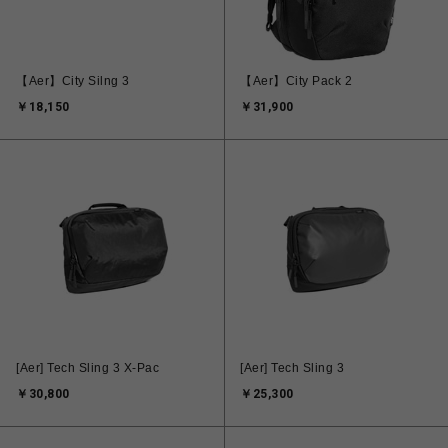
【Aer】City Silng 3
【Aer】City Pack 2
￥18,150
￥31,900
[Aer] Tech Sling 3 X-Pac
[Aer] Tech Sling 3
￥30,800
￥25,300